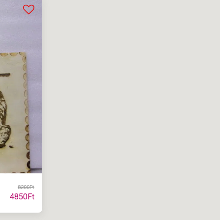
8200
Ft
4850
Ft