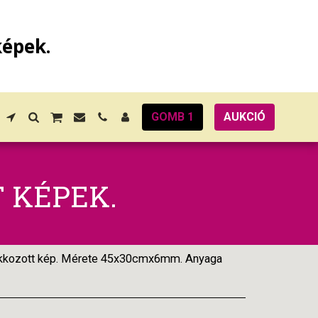
képek.
GOMB 1
AUKCIÓ
 KÉPEK.
,lakkozott kép. Mérete 45x30cmx6mm. Anyaga