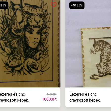
-25%
-40.85%
ézeres és cnc
Lézeres és cnc
24000
Ft
18000
Ft
ravírozott képek.
gravírozott képek.