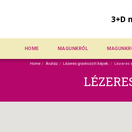
3+D n
HOME
MAGUNKRÓL
MAGUNKR
Home
Áruház
Lézeres gravírozott képek.
Lézeres é
LÉZERE