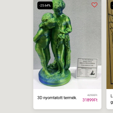
-25.64%
42900
Ft
L
3D nyomtatott termék.
31899
Ft
g