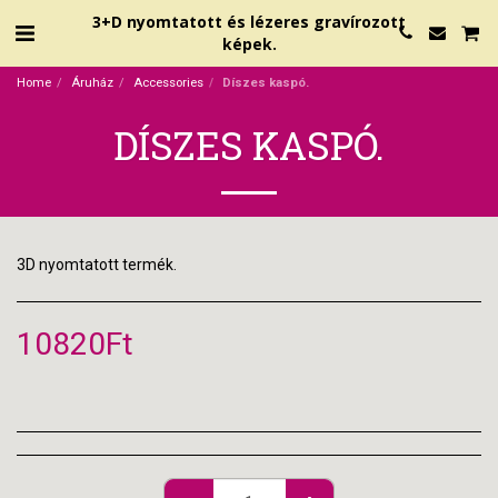
3+D nyomtatott és lézeres gravírozott
képek.
Home
Áruház
Accessories
Díszes kaspó.
DÍSZES KASPÓ.
3D nyomtatott termék.
10820
Ft