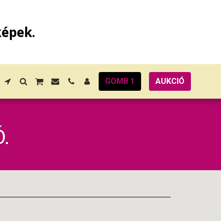
képek.
GOMB 1
AUKCIÓ
.