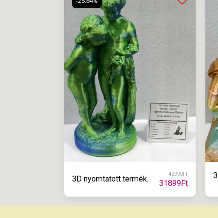
-25.64%
42900
Ft
3
3D nyomtatott termék.
31899
Ft