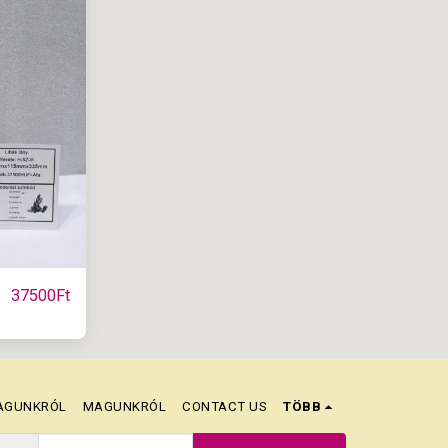
37500
Ft
AGUNKRÓL
MAGUNKRÓL
CONTACT US
TÖBB