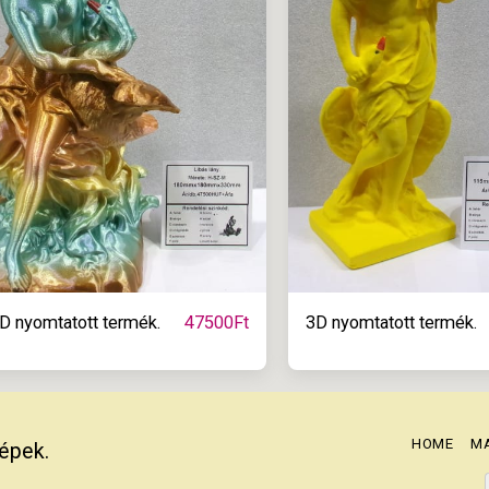
D nyomtatott termék.
3D nyomtatott termék.
47500
Ft
HOME
M
képek.