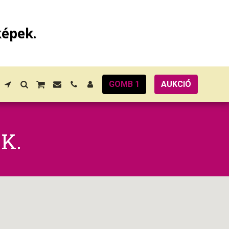
képek.
GOMB 1
AUKCIÓ
K.