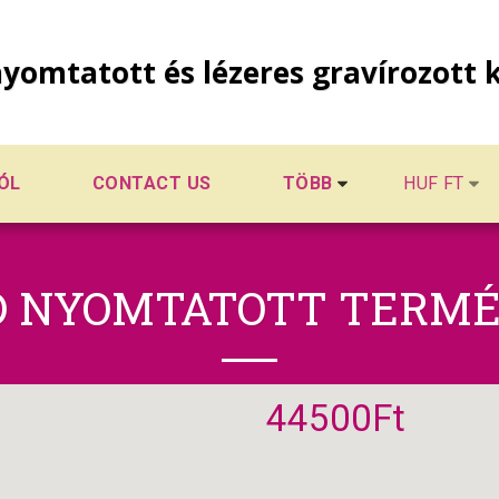
yomtatott és lézeres gravírozott 
ÓL
CONTACT US
TÖBB
HUF
FT
D NYOMTATOTT TERMÉ
44500
Ft