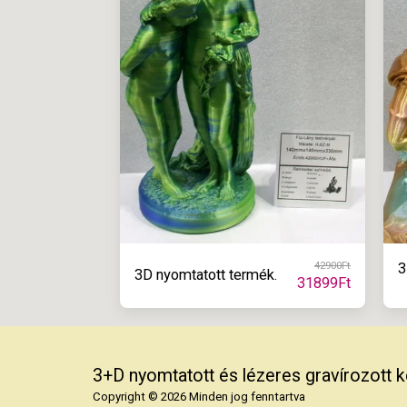
42900
Ft
3
3D nyomtatott termék.
31899
Ft
3+D nyomtatott és lézeres gravírozott 
Copyright © 2026 Minden jog fenntartva