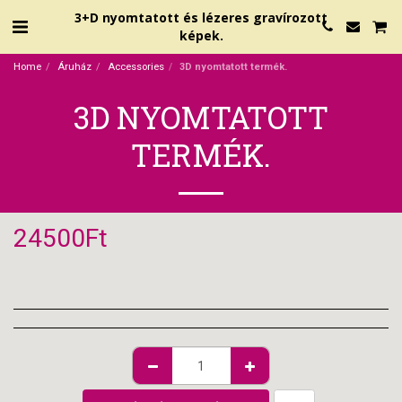
3+D nyomtatott és lézeres gravírozott
képek.
Home
Áruház
Accessories
3D nyomtatott termék.
3D NYOMTATOTT
TERMÉK.
24500
Ft