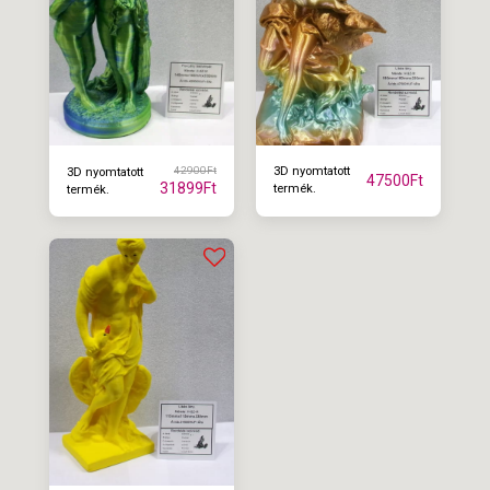
42900
Ft
3D nyomtatott
3D nyomtatott
47500
Ft
31899
Ft
termék.
termék.