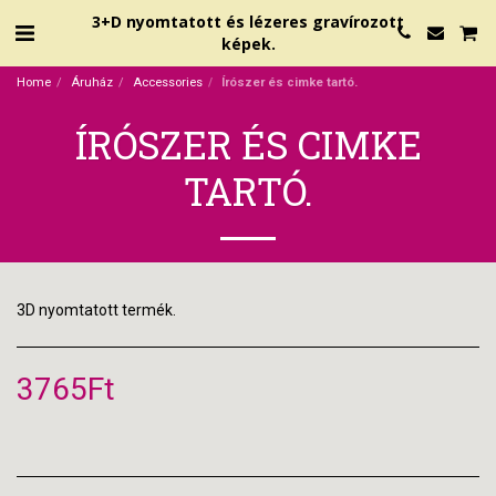
3+D nyomtatott és lézeres gravírozott
képek.
Home
Áruház
Accessories
Írószer és cimke tartó.
ÍRÓSZER ÉS CIMKE
TARTÓ.
3D nyomtatott termék.
3765
Ft